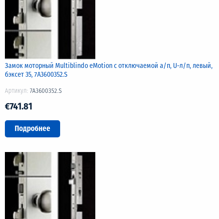
Замок моторный Multiblindo eMotion с отключаемой а/п, U-л/п, левый,
бэксет 35, 7A3600352.S
Артикул:
7A3600352.S
€741.81
Подробнее