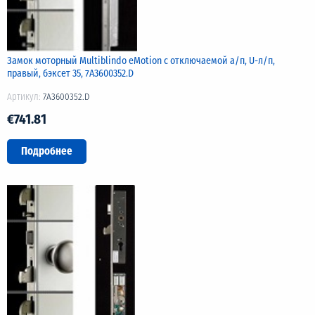
Замок моторный Multiblindo eMotion с отключаемой а/п, U-л/п,
правый, бэксет 35, 7A3600352.D
Артикул:
7A3600352.D
€741.81
Подробнее