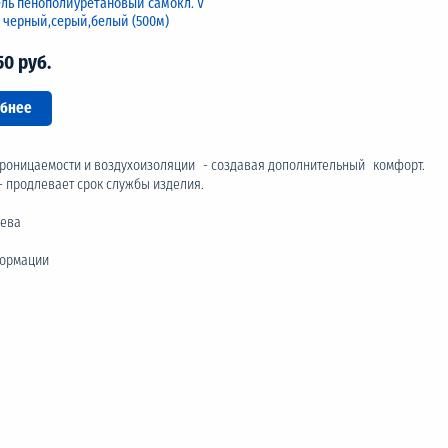
ль пенополиуретановый самокл. V
 , черный,серый,белый (500м)
50 руб.
бнее
роницаемости и воздухоизоляции - создавая дополнительный комфорт.
- продлевает срок службы изделия.
рева
формации