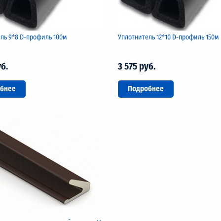
ль 9*8 D-профиль 100м
Уплотнитель 12*10 D-профиль 150м
уб.
3 575 руб.
бнее
Подробнее