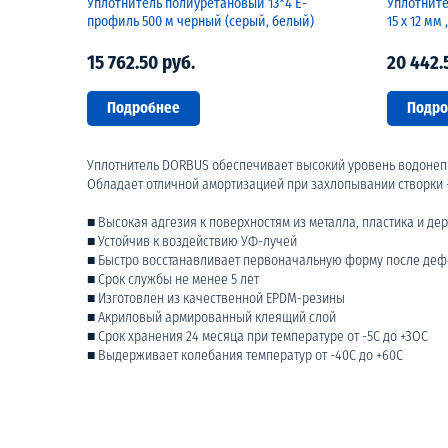
Уплотнитель полиуретановый 13*4 Е-
Уплотните
профиль 500 м черный (серый, белый)
15 х 12 мм
15 762.50 руб.
20 442.
Подробнее
Подро
Уплотнитель DORBUS обеспечивает высокий уровень водонеп
Обладает отличной амортизацией при захлопывании створки 
■ Высокая адгезия к поверхностям из металла, пластика и де
■ Устойчив к воздействию УФ-лучей
■ Быстро восстанавливает первоначальную форму после де
■ Срок службы не менее 5 лет
■ Изготовлен из качественной ЕРDМ-резины
■ Акриловый армированный клеящий слой
■ Срок хранения 24 месяца при температуре от -5С до +ЗОС
■ Выдерживает колебания температур от -40С до +60С