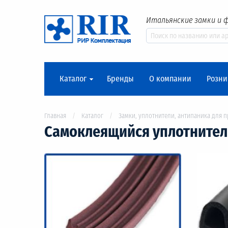
Итальянские замки и 
Каталог
Бренды
О компании
Розни
Главная
Каталог
Замки, уплотнители, антипаника для 
Самоклеящийся уплотнител