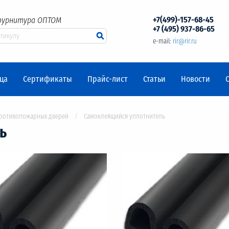
+7(499)-157-68-45
фурнитура ОПТОМ
+7 (495) 937-86-65
e-mail:
rir@rir.ru
ца
Сертификаты
Прайс-лист
Статьи
Новости
противопожарных дверей
Самоклеящийся уплотнитель
ь