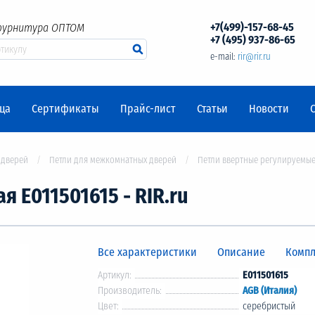
+7(499)-157-68-45
фурнитура ОПТОМ
+7 (495) 937-86-65
e-mail:
rir@rir.ru
ца
Сертификаты
Прайс-лист
Статьи
Новости
 дверей
Петли для межкомнатных дверей
Петли ввертные регулируемые
я Е011501615 - RIR.ru
Все характеристики
Описание
Компл
Артикул:
E011501615
Производитель:
AGB (Италия)
Цвет:
серебристый