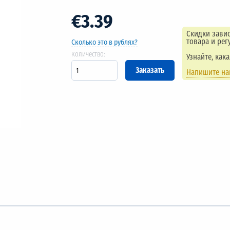
€3.39
Скидки завис
товара и рег
Сколько это в рублях?
Количество:
Узнайте, как
Напишите н