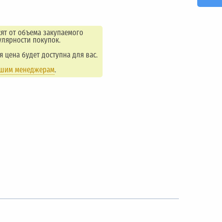
ят от объема закупаемого
улярности покупок.
ая цена будет доступна для вас.
ашим менеджерам
.