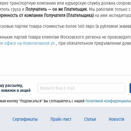
через транспортную компанию или курьерскую службу должна сопров
итель груза и
Получатель — он же Плательщик
. Мы работаем только 
еренность от компании Получателя (Плательщика)
на имя экспедитора
ковью партии товара стоимостью более 500 евро (в рублевом эквива
аленьких партий товара клиентам Московского региона не производитс
ем офисе на Новопесчаной ул.
., при обязательном предъявлении дов
шу рассылку,
е новинок и акций
мая кнопку "Подписаться" Вы соглашаетесь с нашей
Политикой конфиденциаль
Сертификаты
Прайс-лист
Статьи
Новости