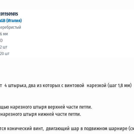
E011501615
AGB (Италия)
серебристый
16 мм
3D
12 шт
120 шт
ет 4 штырька, два из которых с винтовой нарезкой (шаг 1,8 мм
ощью нарезного штыря верхней части петли.
 нарезного штыря нижней части петли.
ется конический винт, двигающий шар в подвижном шарнире (см