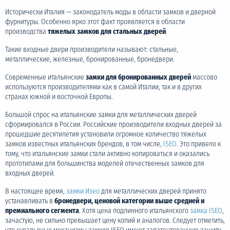
Исторически Италия — законодатель моды в области замков и дверной
фурнитуры. Особенно ярко этот факт проявляется в области
производства
тяжелых замков для стальных дверей
.
Такие входные двери производители называют: стальные,
металлические, железные, бронированные, бронедвери.
Современные итальянские
замки для бронированных дверей
массово
используются производителями как в самой Италии, так и в других
странах южной и восточной Европы.
Большой спрос на итальянские замки для металлических дверей
сформировался в России. Российские производители входных дверей за
прошедшие десятилетия установили огромное количество тяжелых
замков известных итальянских брендов, в том числе,
ISEO
. Это привело к
тому, что итальянские замки стали активно копироваться и оказались
прототипами для большинства моделей отечественных замков для
входных дверей.
В настоящее время,
замки Изео
для металлических дверей принято
устанавливать в
бронедвери, ценовой категории выше средней и
премиального сегмента
. Хотя цена подлинного итальянского
замка ISEO
,
зачастую, не сильно превышает цену копий и аналогов. Следует отметить,