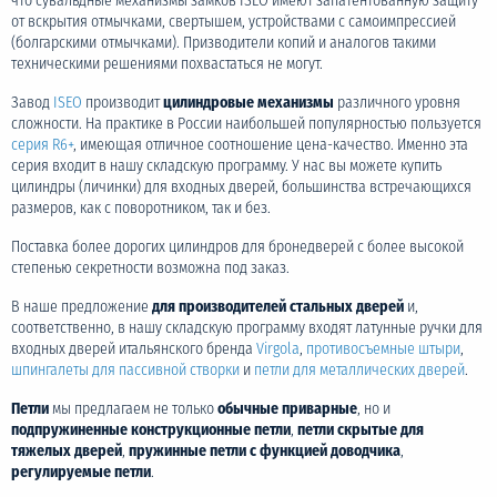
что сувальдные механизмы замков ISEO имеют запатентованную защиту
от вскрытия отмычками, свертышем, устройствами с самоимпрессией
(болгарскими отмычками). Призводители копий и аналогов такими
техническими решениями похвастаться не могут.
Завод
ISEO
производит
цилиндровые механизмы
различного уровня
сложности. На практике в России наибольшей популярностью пользуется
серия R6+
, имеющая отличное соотношение цена-качество. Именно эта
серия входит в нашу складскую программу. У нас вы можете купить
цилиндры (личинки) для входных дверей, большинства встречающихся
размеров, как с поворотником, так и без.
Поставка более дорогих цилиндров для бронедверей с более высокой
степенью секретности возможна под заказ.
В наше предложение
для производителей стальных дверей
и,
соответственно, в нашу складскую программу входят латунные ручки для
входных дверей итальянского бренда
Virgola
,
противосъемные штыри
,
шпингалеты для пассивной створки
и
петли для металлических дверей
.
Петли
мы предлагаем не только
обычные приварные
, но и
подпружиненные конструкционные петли
,
петли скрытые для
тяжелых дверей
,
пружинные петли с функцией доводчика
,
регулируемые петли
.