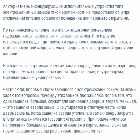
Альтернативные конкурирующие исполнительные устройства типа
электромагнитных замков такой возможности не предоставляют, и при
отключении питания оставляют помещение или периметр открытыми.
По техническому исполнению итальянская электромеханика
подразделяется на
врезные
и
накладные
замки. И те и другие
используются везде, где требуется удаленное открывание от кнопки, а
выбор конкретной модели замка определяется конструкцией двери или
калитки.
Накладные электромеханические замки подразделяются на четыре типа,
определяемых сторонностью двери: правая-левая; внутрь-наружу.
Врезные замки — универсальные.
Часто люди, впервые сталкивающиеся с электромеханическими замками,
задаются вопросом: почему у этих замков две защелки. Дело в том, что
одна защелка, большая, служит для запирания двери, а вторая, меньшая,
— это защелка взвода замка. Она упирается в ответную часть, когда
дверь закрыта. Когда защелка взвода утоплена в замок (дверь закрыта),
внутри замка сжимается (взводится) пружина. При подаче импульса
напряжения большая защелка втягивается в корпус замка, а сжатая
пружина защелки взвода распахивает дверь (калитку).