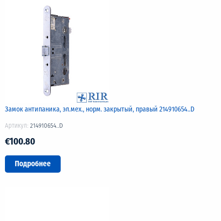
Замок антипаника, эл.мех., норм. закрытый, правый 214910654..D
Артикул:
214910654..D
€100.80
Подробнее