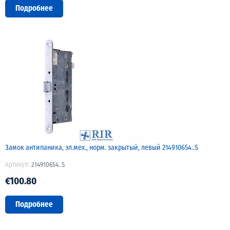
Подробнее
Замок антипаника, эл.мех., норм. закрытый, левый 214910654..S
Артикул:
214910654..S
€100.80
Подробнее