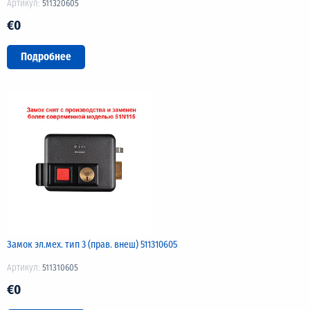
Артикул:
511320605
€0
Подробнее
Замок эл.мех. тип 3 (прав. внеш) 511310605
Артикул:
511310605
€0