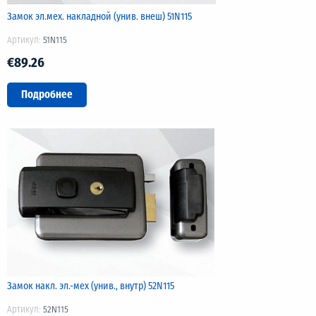
Замок эл.мех. накладной (унив. внеш) 51N115
Артикул:
51N115
€89.26
Подробнее
Замок накл. эл.-мех (унив., внутр) 52N115
Артикул:
52N115